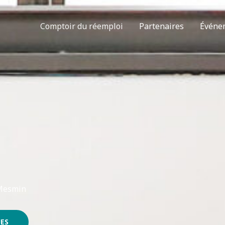
Comptoir du réemploi
Partenaires
Événe
-Mesmin
ES