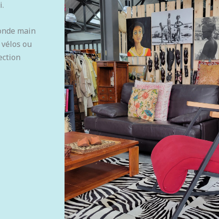
i.
conde main
 vélos ou
ection