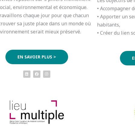
Les objectifs de 
 social, environnemental et économique.
• Accompagner de
ravaillons chaque jour pour que chacun
• Apporter un se
trouver sa juste place dans un monde où
habitants,
nvironnement serait mieux préservé.
• Créer du lien so
EN SAVOIR PLUS >
E
L
F
I
i
a
n
n
c
s
k
e
t
e
b
a
d
o
g
i
o
r
n
k
a
m