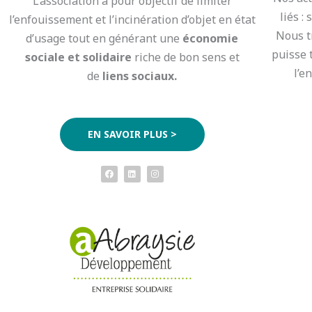
L’association a pour objectif de limiter
liés :
l’enfouissement et l’incinération d’objet en état
Nous t
d’usage tout en générant une
économie
puisse 
sociale et solidaire
riche de bon sens et
l’e
de
liens sociaux.
EN SAVOIR PLUS >
F
L
I
a
i
n
c
n
s
e
k
t
b
e
a
o
d
g
o
i
r
k
n
a
m