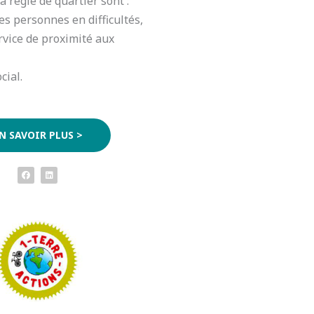
la régie de quartier sont :
s personnes en difficultés,
rvice de proximité aux
cial.
N SAVOIR PLUS >
F
L
a
i
c
n
e
k
b
e
o
d
o
i
k
n